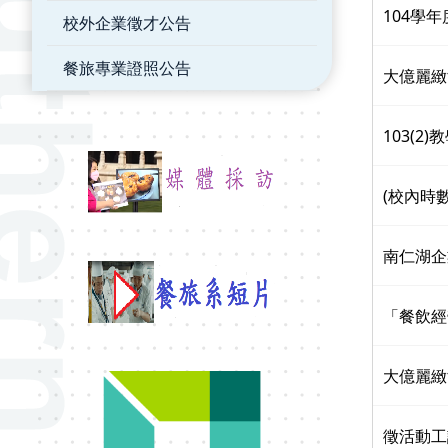
104學
校外企業徵才公告
餐旅專業證照公告
大億麗緻酒
103(2
(校內時
南仁湖企
「餐飲經
大億麗緻
徵活動工