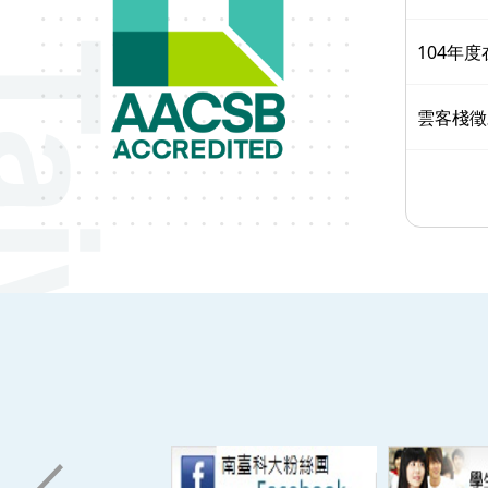
104年
雲客棧徵