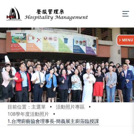
:::
MENU
目前位置：主選單
活動照片專區
108學年度活動照片
1.台灣廚藝協會理事長-簡義展主廚蒞臨授課