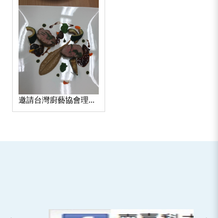
邀請台灣廚藝協會理事
長簡義展主廚蒞臨授課
示範2