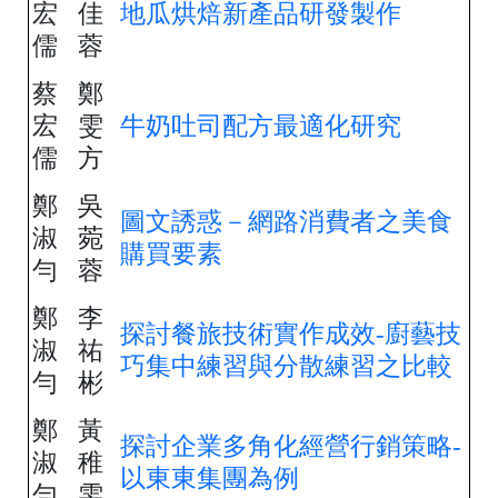
宏
佳
地瓜烘焙新產品研發製作
儒
蓉
蔡
鄭
宏
雯
牛奶吐司配方最適化研究
儒
方
鄭
吳
圖文誘惑－網路消費者之美食
淑
菀
購買要素
勻
蓉
鄭
李
探討餐旅技術實作成效-廚藝技
淑
祐
巧集中練習與分散練習之比較
勻
彬
鄭
黃
探討企業多角化經營行銷策略-
淑
稚
以東東集團為例
勻
雯