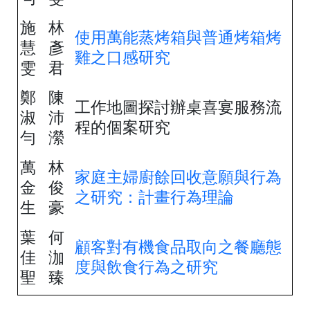
施
林
使用萬能蒸烤箱與普通烤箱烤
慧
彥
雞之口感研究
雯
君
鄭
陳
工作地圖探討辦桌喜宴服務流
淑
沛
程的個案研究
勻
瀠
萬
林
家庭主婦廚餘回收意願與行為
金
俊
之研究：計畫行為理論
生
豪
葉
何
顧客對有機食品取向之餐廳態
佳
泇
度與飲食行為之研究
聖
臻