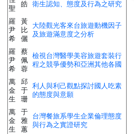
皓
衛生認知、態度及行為之研究
聖
羅
黃
大陸觀光客來台旅遊動機因子
尹
比
及旅遊滿意度之分析
希
儷
羅
蔡
檢視台灣醫學美容旅遊套裝行
尹
佩
程之競爭優勢和亞洲其他各國
希
蓉
萬
邱
利人與利己觀點探討國人吃素
金
于
的態度與意願
生
珊
萬
于
台灣餐旅系學生企業倫理態度
金
雅
與行為之實證研究
生
蕙