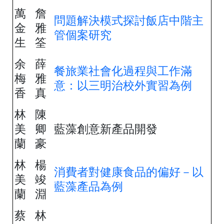
萬
詹
問題解決模式探討飯店中階主
金
雅
管個案研究
生
筌
余
薛
餐旅業社會化過程與工作滿
梅
雅
意：以三明治校外實習為例
香
真
林
陳
美
卿
藍藻創意新產品開發
蘭
豪
林
楊
消費者對健康食品的偏好－以
美
竣
藍藻產品為例
蘭
淵
蔡
林