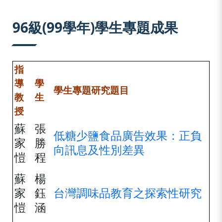
:::
96級(99學年)學生專題成果
指
導
學
學生專題研究題目
教
生
授
蘇
張
低糖少鹽食品廣告效果：正負
家
勝
向訊息及性別差異
愷
程
蘇
楊
家
鈺
台灣調味品教育之探索性研究
愷
涵