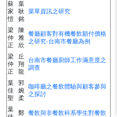
蘇
葉
家
耿
菜單資訊之研究
愷
銘
梁
陳
餐廳顧客對有機餐飲願付價格
仲
雅
之研究-台南市餐廳為例
正
欣
梁
丘
台南市餐廳廚師工作滿意度之
仲
翔
調查
正
龍
葉
郭
咖啡廳之餐飲體驗與顧客參與
佳
婉
之探討
聖
柔
葉
鄭
餐飲與非餐飲科系學生對餐飲
佳