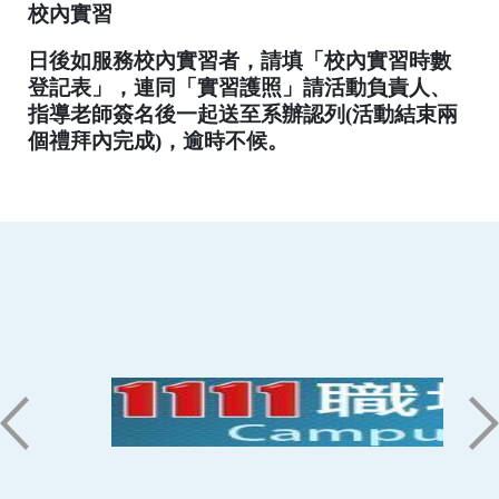
校內實習
日
後如服務校內實習者，請填「校內實習時數
登記表」，連同「實習護照」請活動負責人、
指導老師簽名後一起送至系辦認列
(
活動結束兩
個禮拜
內完成
)
，逾時不候。