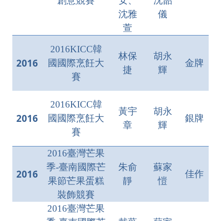
創意競賽
安、
沈韶
沈雅
儀
萱
2016KICC韓
林保
胡永
2016
國國際烹飪大
金牌
捷
輝
賽
2016KICC韓
黃宇
胡永
2016
國國際烹飪大
銀牌
章
輝
賽
2016臺灣芒果
季-臺南國際芒
朱俞
蘇家
2016
佳作
果節芒果蛋糕
靜
愷
裝飾競賽
2016臺灣芒果