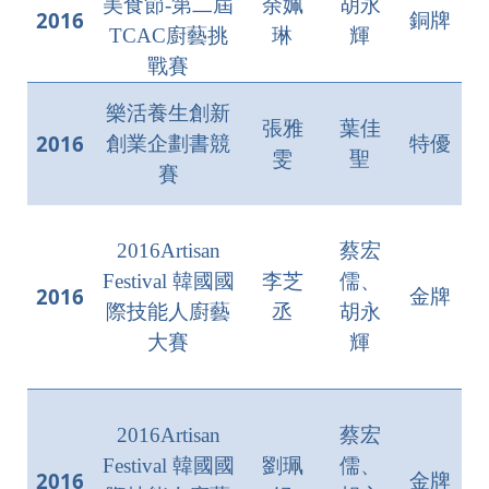
美食節-第二屆
余姵
胡永
2016
銅牌
TCAC廚藝挑
琳
輝
戰賽
樂活養生創新
張雅
葉佳
2016
創業企劃書競
特優
雯
聖
賽
2016Artisan
蔡宏
Festival 韓國國
李芝
儒、
2016
金牌
際技能人廚藝
丞
胡永
大賽
輝
2016Artisan
蔡宏
Festival 韓國國
劉珮
儒、
2016
金牌