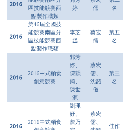
2016
區技能競賽西
婷
儒
名
點製作職類
第46屆全國技
能競賽南區分
李芝
蔡宏
第五
2016
區技能競賽西
丞
儒
名
點製作職類
郭芳
婷、
蔡宏
2016中式麵食
陳韻
儒、
第三
2016
創意競賽
錡、
沈韶
名
陳世
儀
源
劉珮
妤、
蔡宏
2016中式麵食
詹乃
儒、
2016
佳作