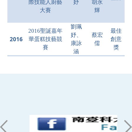
際技能人廚藝
妤
胡永
大賽
輝
劉珮
2016聖誕嘉年
最佳
妤、
蔡宏
2016
華蛋糕技藝競
創意
康詠
儒
賽
獎
涵