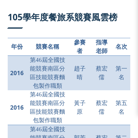
:::
105學年度餐旅系競賽風雲榜
參賽
指導
年份
競賽名稱
名次
者
老師
第46屆全國技
能競賽南區分
趙子
蔡宏
第一
2016
區技能競賽麵
晴
儒
名
包製作職類
第46屆全國技
能競賽南區分
黃子
蔡宏
第五
2016
區技能競賽麵
原
儒
名
包製作職類
第46屆全國技
能競賽南區分
郭芳
蔡宏
第二