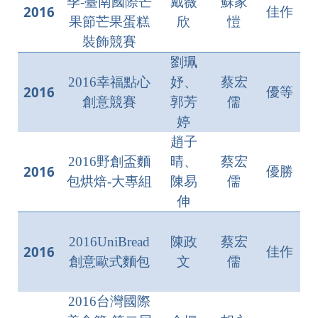
季-臺南國際芒
戴薇
蘇家
2016
佳作
果節芒果蛋糕
欣
愷
裝飾競賽
劉珮
2016幸福點心
妤、
蔡宏
2016
優等
創意競賽
郭芳
儒
婷
趙子
2016野創盃麵
晴、
蔡宏
2016
優勝
包烘焙-大專組
陳易
儒
伸
2016UniBread
陳政
蔡宏
2016
佳作
創意歐式麵包
文
儒
2016台灣國際