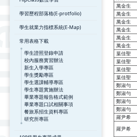
萬金生
學習歷程部落格(E-protfolio)
萬金生
萬金生
學生就業力指標系統(E-Map)
萬金生
萬金生
常用表格下載
萬金生
學生證照登錄申請
葉佳聖
校內服務實習辦法
葉佳聖
新生入學專區
葉佳聖
學生獎勵專區
葉佳聖
學生選課輔導專區
鄭淑勻
學生專題實施辦法
鄭淑勻
畢業專題報告格式範例
鄭淑勻
畢業專題口試相關事項
鄭淑勻
餐旅系招生資料專區
羅尹希
研究所專區
羅尹希