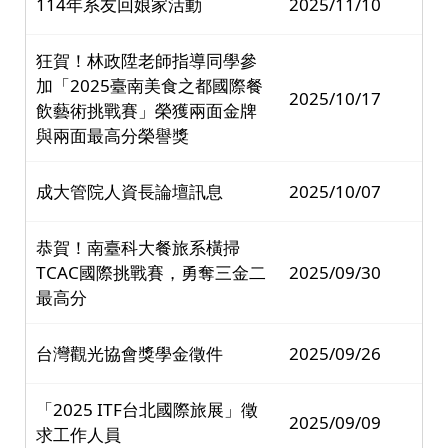
114年系友回娘家活動
2025/11/10
狂賀！林政陞老師指導同學參
加「2025臺南美食之都國際餐
2025/10/17
飲藝術挑戰賽」榮獲兩面金牌
與兩面最高分榮譽獎
成大管院人資長論壇訊息
2025/10/07
恭賀！南臺科大餐旅系橫掃
TCAC國際挑戰賽，勇奪三金二
2025/09/30
最高分
台灣觀光協會獎學金徵件
2025/09/26
「2025 ITF台北國際旅展」徵
2025/09/09
求工作人員