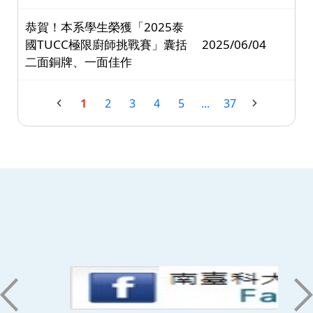
恭賀！本系學生榮獲「2025泰
國TUCC極限廚師挑戰賽」囊括
2025/06/04
二面銅牌、一面佳作
1
2
3
4
5
...
37