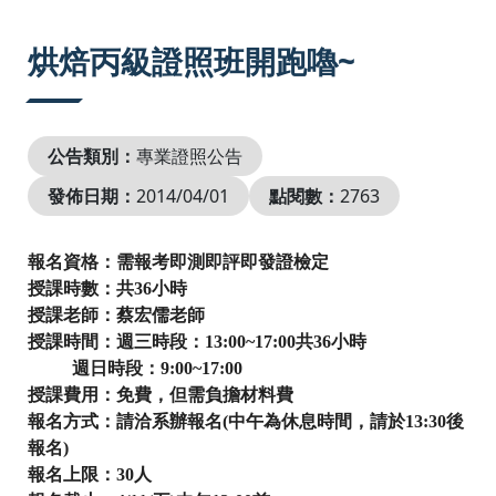
:::
烘焙丙級證照班開跑嚕~
公告類別：
專業證照公告
發佈日期：
2014/04/01
點閱數：
2763
報名資格：需報考即測即評即發證檢定
授課時數：共
36
小時
授課老師：蔡宏儒老師
授課時間：週三時段：
13:00~17:00
共
36
小時
週日時段：
9:00~17:00
授課費用：免費，但需負擔材料費
報名方式：請洽系辦報名
(
中午為休息時間，請於
13:30
後
報名
)
報名上限：
30
人