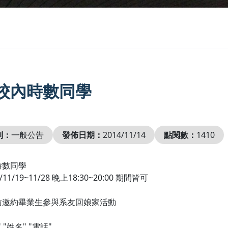
校內時數同學
別：
一般公告
發佈日期：
2014/11/14
點閱數：
1410
時數同學
11/19~11/28 晚上18:30~20:00 期間皆可
訪邀約畢業生參與系友回娘家活動
：
 "姓名" "電話"