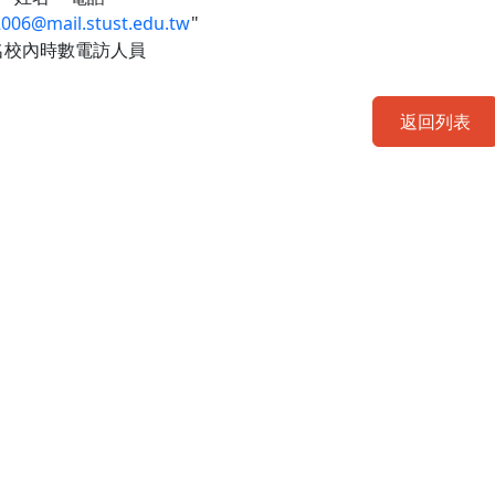
2006@mail.stust.edu.tw
"
名校內時數電訪人員
返回列表