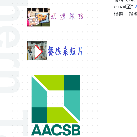
email至"
j
標題：報