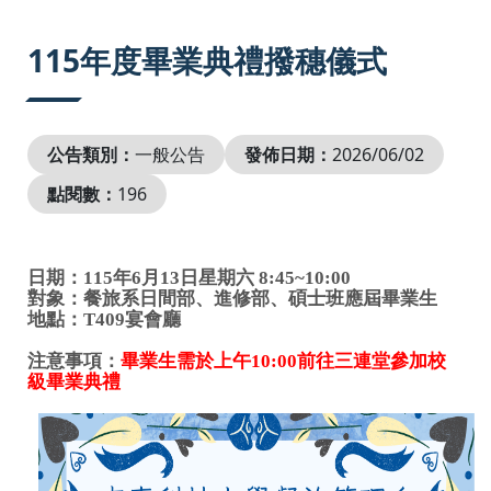
:::
115年度畢業典禮撥穗儀式
公告類別：
一般公告
發佈日期：
2026/06/02
點閱數：
196
日期：
115
年
6
月13日星期六 8:45~10:00
對象：餐旅系日間部、進修部、碩士班應屆畢業生
地點：
T409
宴會廳
注意事項：
畢業生需於上午10
:00
前往三連堂參加校
級畢業典禮