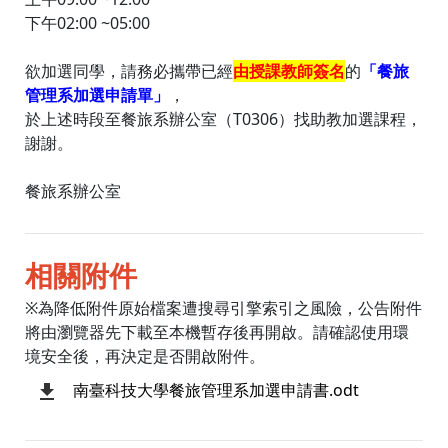
下午02:00 ~05:00
欲加選同學，請務必攜帶已經
由授課教師簽名
的
「餐旅
管理系加選申請單」
，
於上述時段至餐旅系辦公室（T0306）找助教加選課程，
謝謝。
餐旅系辦公室
相關附件
※為降低附件原始檔案遭搜尋引擎索引之風險，公告附件
將由瀏覽器先下載至本機暫存後再開啟。請確認使用環
境安全後，再決定是否開啟附件。
南臺科技大學餐旅管理系加選申請書.odt