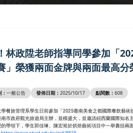
！林政陞老師指導同學參加「20
賽」榮獲兩面金牌與兩面最高分
別：
一般公告
發佈日期：
2025/10/17
點閱數：
608
學餐旅管理系學生日前參加「2025臺南美食之都國際餐飲藝術
臺南市政府觀光旅遊局主辦，規模盛大，並邀請紐西蘭國際知名
授的帶領下，學生郭佳琳、陳宏裕於烘焙藝術項目中一舉囊括兩