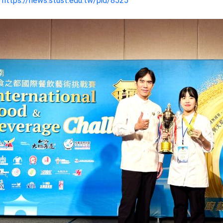
：
https://news.stust.edu.tw/pid/8525