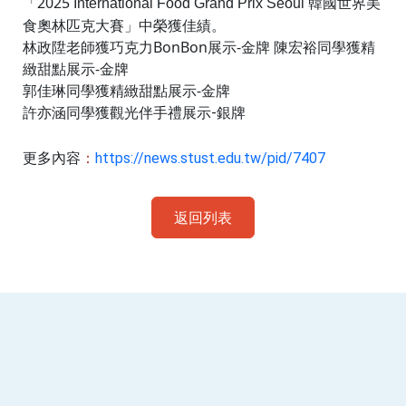
「
2025
韓國世界美
International Food Grand Prix Seoul
食奧林匹克大賽
」中榮獲佳績。
林政陞老師獲
巧克力BonBon展示-金牌
陳宏裕同學獲
精
緻甜點展示-金牌
郭佳琳
同學獲
精緻甜點展示-金牌
許亦涵
同學獲
觀光伴手禮展示-銀牌
更多內容
：
https://news.stust.edu.tw/pid/7407
返回列表