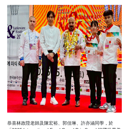
恭喜林政陞老師及陳宏裕、郭佳琳、許亦涵同學，於