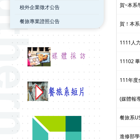
賀~本系
校外企業徵才公告
餐旅專業證照公告
賀！本系
1111
1110
111年
(媒體報
餐旅系U
進修部學