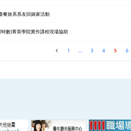
南臺餐旅系系友回娘家活動
習時數)菁英學院實作課程現場協助
1
...
3
4
5
6