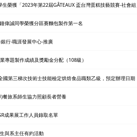
學生榮獲「2023年第22屆GÂTEAUX 盃台灣蛋糕技藝競賽-社會
鐘偉誠同學榮獲分區賽麵包製作第一名
人力銀行-職涯發展中心-推廣
2 畢業專題製作成績及獎勵金分配（108級）
度全國第三梯次技術士技能檢定烘焙食品職類乙級，預定辦理日期
導)餐旅系師生協力照顧長者營養
SR成果展工作人員錄取名單
生與系主任有約活動