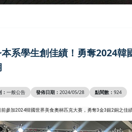
~本系學生創佳績！勇奪2024韓
銅
別：
一般公告
發佈日期：
2024/05/28
點閱數：
924
前參加2024韓國世界美食奧林匹克大賽，勇奪3金3銀2銅之佳