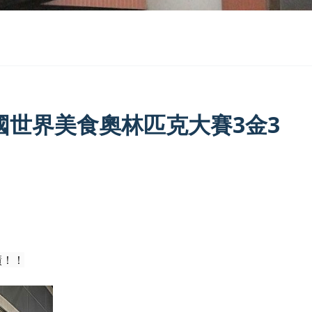
國世界美食奧林匹克大賽3金3
績！！